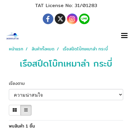
TAT License No: 31/01283
หน้าแรก
สินค้าทั้งหมด
เรือสปีดโบ๊ทเหมาลำ กระบี่
เรือสปีดโบ๊ทเหมาลำ กระบี่
เรียงตาม
พบสินค้า 1 ชิ้น