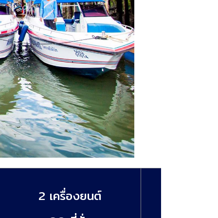
2 เครื่องยนต์
2 เครื่อ