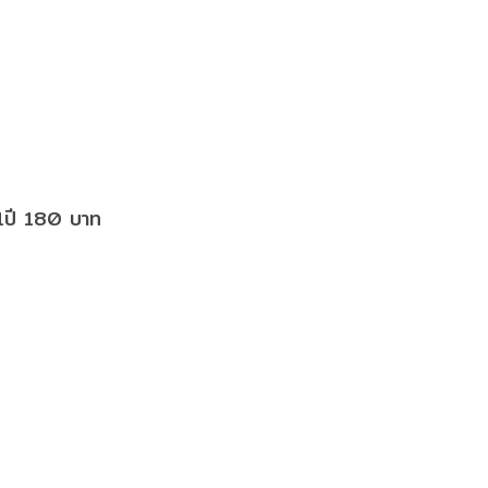
11ปี 180 บาท