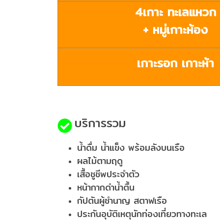
4เกาะ ทะเลแหวก
+ หมู่เกาะห้อง
เกาะรอก เกาะห้า
บริการรวม
น้ำดื่ม น้ำแข็ง พร้อมลังบนเรือ
ผลไม้ตามฤดู
เสื้อชูชีพประจำตัว
หน้ากากดำน้ำตื้น
กัปตันผู้ชำนาญ สตาฟเรือ
ประกันอุบัติเหตุนักท่องเที่ยวทางทะเล