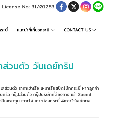
 License No: 31/01283
ระบี่
แนะนำที่เที่ยวกระบี่
CONTACT US
ำส่วนตัว วันเดย์ทริป
ทะเลส่วนตัว ราคาเช่าเรือ เหมาเรือสปีดโบ๊ทกระบี่ หากลูกค้า
บครัว กรุ๊ปส่วนตัว กรุ๊ปบริษัทที่ต้องการ เช่า Speed
วปิเละลากูน เกาะไผ่ เกาะห้องกระบี่ 4เกาะไร่เลย์ทะเล